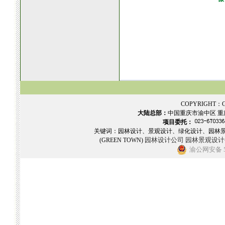
COPYRIGHT：GR
大陆总部：
中国重庆市渝中区 重
项目委托：
关键词：园林设计、景观设计、绿化设计、园林
园林设计公司
园林景观设计
(GREEN TOWN)
渝公网安备 50