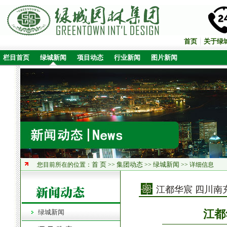
首页
关于绿
栏目首页
绿城新闻
项目动态
行业新闻
图片新闻
首 页
集团动态
绿城新闻
您目前所在的位置：
>>
>>
>> 详细信息
江都华宸 四川南
江都
绿城新闻