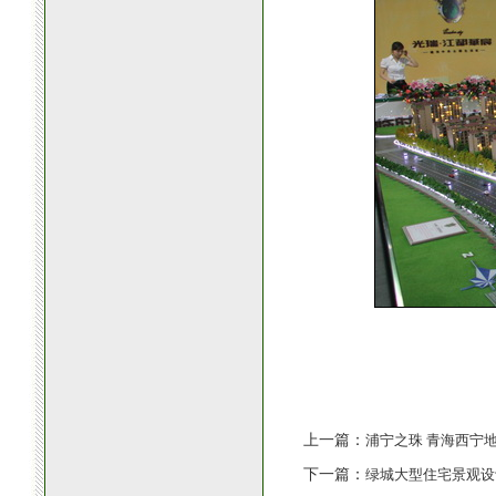
上一篇：
浦宁之珠 青海西宁
下一篇：
绿城大型住宅景观设