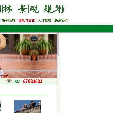
案例经典
团队与文化
人才战略
联系我们