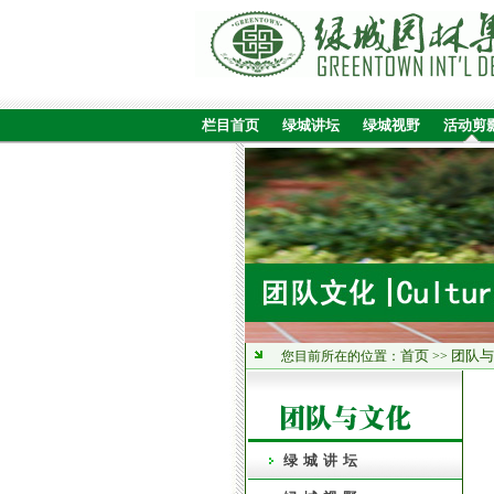
栏目首页
绿城讲坛
绿城视野
活动剪
首页
团队与
您目前所在的位置：
>>
绿城讲坛