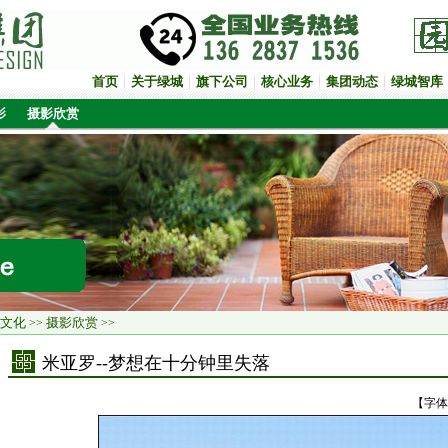
首页
关于绿城
旗下公司
核心业务
集团动态
绿城智库
影
摄影欣赏
文化
摄影欣赏
>>
>>
米亚罗--梦想在十分钟里失落
【字体