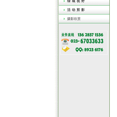
绿城视野
活动剪影
摄影欣赏